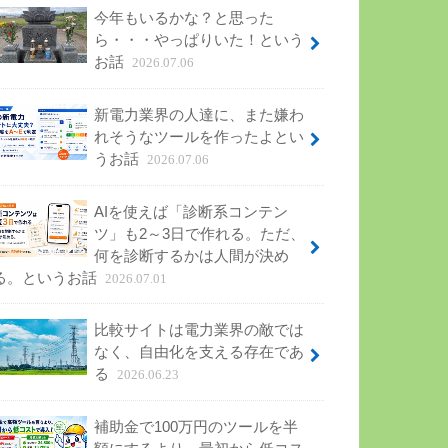
今年もいるかな？と思った
ら・・・やっぱりいた！という
お話
2026.07.06
新電力業界の人達に、また嫌わ
れそうなツールを作ったよとい
うお話
2026.07.06
AIを使えば「診断系コンテン
ツ」も2～3日で作れる。ただ、
何を診断するかは人間が決め
る。というお話
2026.07.01
比較サイトは電力業界の敵では
なく、自由化を支える存在であ
る
2026.06.23
補助金で100万円のツールを半