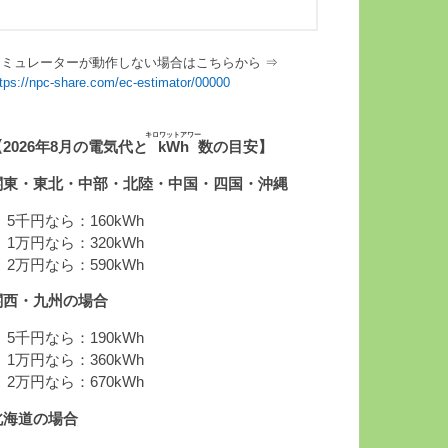
シミュレーターが動作しない場合はこちらから ⇒
ttps://npc-share.com/ec-estimator/00000
キロワットアワー
【2026年8月の電気代と
kWh
数の目安】
関東・東北・中部・北陸・中国・四国・沖縄
 5千円なら：160kWh
 1万円なら：320kWh
 2万円なら：590kWh
関西・九州の場合
 5千円なら：190kWh
 1万円なら：360kWh
 2万円なら：670kWh
北海道の場合