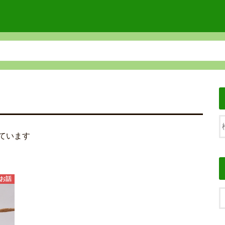
ています
お話