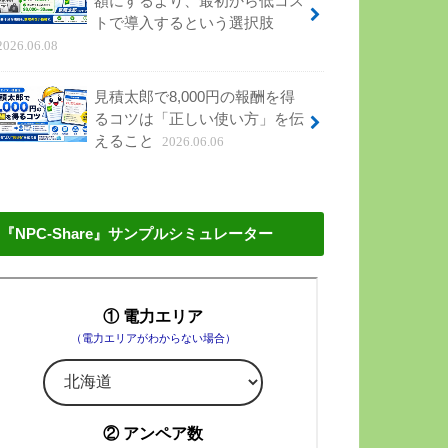
額にするより、最初から低コス
トで導入するという選択肢
2026.06.08
見積太郎で8,000円の報酬を得
るコツは「正しい使い方」を伝
えること
2026.06.06
『NPC-Share』サンプルシミュレーター