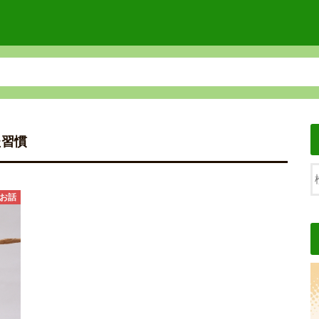
た習慣
お話