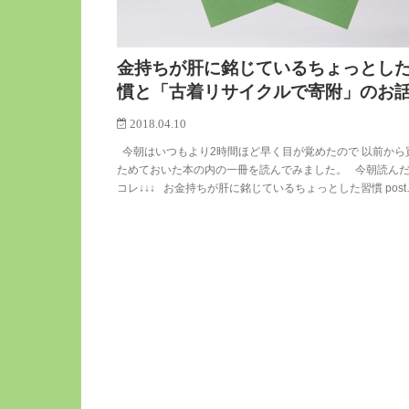
金持ちが肝に銘じているちょっとし
慣と「古着リサイクルで寄附」のお
2018.04.10
今朝はいつもより2時間ほど早く目が覚めたので 以前から
ためておいた本の内の一冊を読んでみました。 今朝読ん
コレ↓↓↓ お金持ちが肝に銘じているちょっとした習慣 post