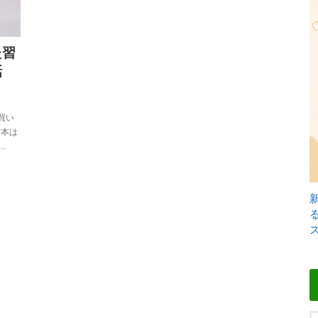
た習
話
買い
だ本は
…