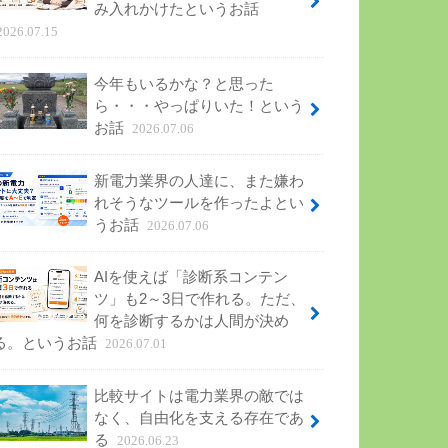
み入れかけたというお話
2026.07.15
今年もいるかな？と思った
ら・・・やっぱりいた！という
お話
2026.07.06
新電力業界の人達に、また嫌わ
れそうなツールを作ったよとい
うお話
2026.07.06
AIを使えば「診断系コンテン
ツ」も2～3日で作れる。ただ、
何を診断するかは人間が決め
る。というお話
2026.07.01
比較サイトは電力業界の敵では
なく、自由化を支える存在であ
る
2026.06.23