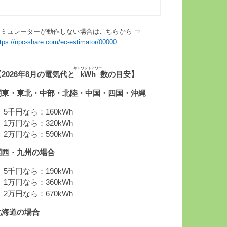
シミュレーターが動作しない場合はこちらから ⇒
ttps://npc-share.com/ec-estimator/00000
キロワットアワー
【2026年8月の電気代と
kWh
数の目安】
関東・東北・中部・北陸・中国・四国・沖縄
 5千円なら：160kWh
 1万円なら：320kWh
 2万円なら：590kWh
関西・九州の場合
 5千円なら：190kWh
 1万円なら：360kWh
 2万円なら：670kWh
北海道の場合