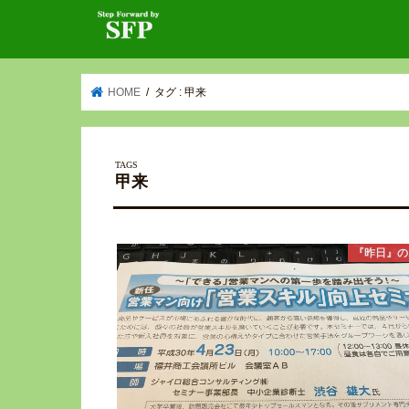
HOME
タグ : 甲来
甲来
『昨日』の