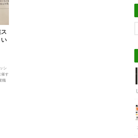
業ス
とい
ッシ
主催す
業職