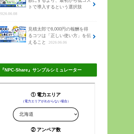
額にするより、最初から低コス
トで導入するという選択肢
2026.06.08
見積太郎で8,000円の報酬を得
るコツは「正しい使い方」を伝
えること
2026.06.06
『NPC-Share』サンプルシミュレーター