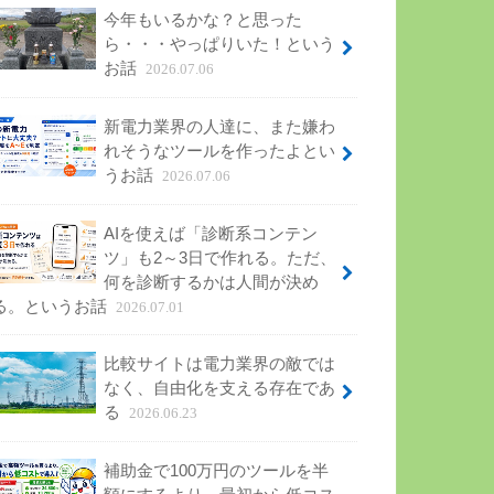
今年もいるかな？と思った
ら・・・やっぱりいた！という
お話
2026.07.06
新電力業界の人達に、また嫌わ
れそうなツールを作ったよとい
うお話
2026.07.06
AIを使えば「診断系コンテン
ツ」も2～3日で作れる。ただ、
何を診断するかは人間が決め
る。というお話
2026.07.01
比較サイトは電力業界の敵では
なく、自由化を支える存在であ
る
2026.06.23
補助金で100万円のツールを半