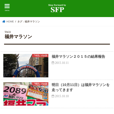
menu
HOME
タグ : 福井マラソン
福井マラソン
『今日』のお話
福井マラソン２０１５の結果報告
2015.10.11
『明日』のお話
明日（10月11日）は福井マラソンを
走ってきます
2015.10.10