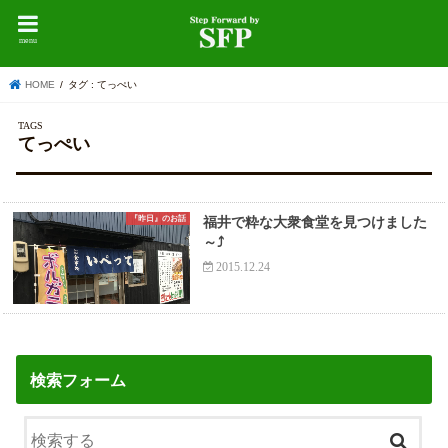
menu
HOME
タグ : てっぺい
てっぺい
『昨日』のお話
福井で粋な大衆食堂を見つけました
～⤴
2015.12.24
検索フォーム