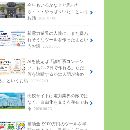
今年もいるかな？と思った
ら・・・やっぱりいた！という
お話
2026.07.06
新電力業界の人達に、また嫌わ
れそうなツールを作ったよとい
うお話
2026.07.06
AIを使えば「診断系コンテン
ツ」も2～3日で作れる。ただ、
何を診断するかは人間が決め
る。というお話
2026.07.01
比較サイトは電力業界の敵では
なく、自由化を支える存在であ
る
2026.06.23
補助金で100万円のツールを半