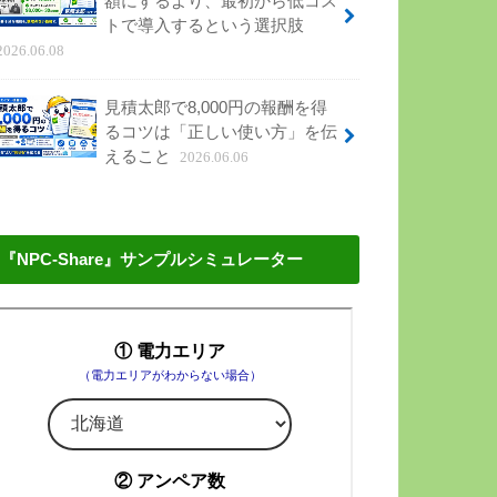
額にするより、最初から低コス
トで導入するという選択肢
2026.06.08
見積太郎で8,000円の報酬を得
るコツは「正しい使い方」を伝
えること
2026.06.06
『NPC-Share』サンプルシミュレーター