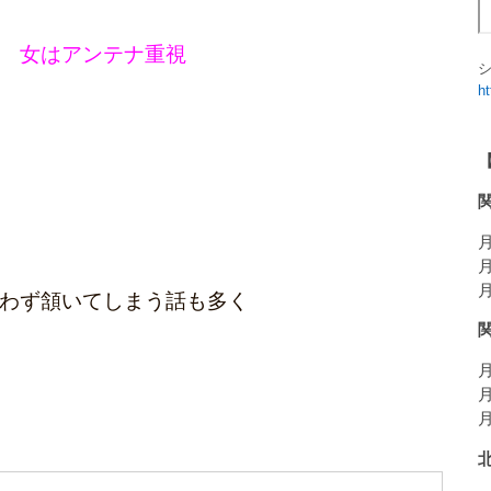
女はアンテナ重視
h
月
月
月
わず頷いてしまう話も多く
月
月
月