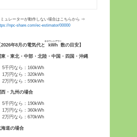
シミュレーターが動作しない場合はこちらから ⇒
ttps://npc-share.com/ec-estimator/00000
キロワットアワー
【2026年8月の電気代と
kWh
数の目安】
関東・東北・中部・北陸・中国・四国・沖縄
 5千円なら：160kWh
 1万円なら：320kWh
 2万円なら：590kWh
関西・九州の場合
 5千円なら：190kWh
 1万円なら：360kWh
 2万円なら：670kWh
北海道の場合