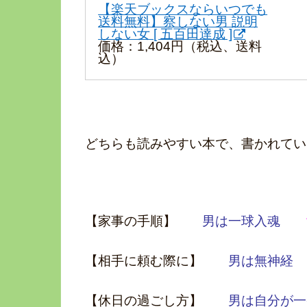
【楽天ブックスならいつでも
送料無料】察しない男 説明
しない女 [ 五百田達成 ]
価格：1,404円（税込、送料
込）
どちらも読みやすい本で、書かれてい
【家事の手順】
男は一球入魂
【相手に頼む際に】
男は無神経
【休日の過ごし方】
男は自分が一