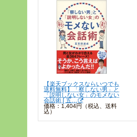
【楽天ブックスならいつでも
送料無料】「察しない男」と
「説明しない女」のモメない
会話術 [ 五…
価格：1,404円（税込、送料
込）