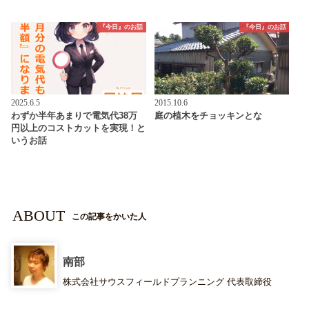
『今日』のお話
『今日』のお話
2025.6.5
2015.10.6
わずか半年あまりで電気代38万
庭の植木をチョッキンとな
円以上のコストカットを実現！と
いうお話
ABOUT
この記事をかいた人
南部
株式会社サウスフィールドプランニング 代表取締役