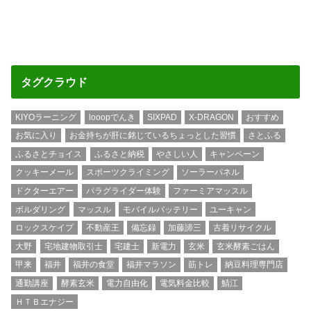
タグクラウド
KIYOラーニング
looopでんき
SIXPAD
X-DRAGON
おすすめ
お気に入り
お金持ちが肝に銘じているちょっとした習慣
さとふる
ふるさとチョイス
ふるさと納税
やさしい人
キャンペーン
クッキーメール
スポーツクライミング
ソーラーパネル
ドクターエアー
パラグライダー体験
ファーミアマッスル
ボルダリング
マッスル
モバイルバッテリー
ユーキャン
ロックスケイプ
不動産王
備忘録
加藤諦三
古着リサイクル
大野
宅地建物取引士
宅建士
新電力
玄米
玄米酵素ごはん
甲来
福井
福井の食堂
福井マラソン
筋トレ
納豆料理専門店
通勤講座
酵素玄米
電力自由化
電気料金比較
鯖江
ＨＴＢエナジー