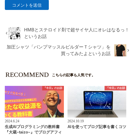
HMBとステロイド剤で超サイヤ人にオレはなるっ！
というお話
加圧シャツ「パンプマッスルビルダーＴシャツ」を
買ってみたよというお話
RECOMMEND
こちらの記事も人気です。
『今日』のお話
『今日』のお話
2024.6.24
2024.10.19
生成AIプログラミングの教科書
AIを使ってブログ記事を書くコツ
『大蔵~taizo~』でブログアフィ