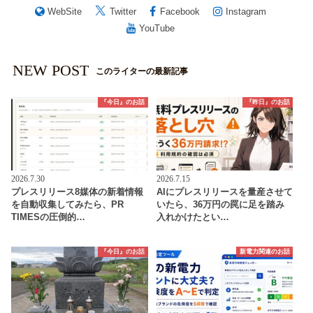
WebSite
Twitter
Facebook
Instagram
YouTube
NEW POST
このライターの最新記事
『今日』のお話
『昨日』のお話
2026.7.30
2026.7.15
プレスリリース8媒体の新着情報
AIにプレスリリースを量産させて
を自動収集してみたら、PR
いたら、36万円の罠に足を踏み
TIMESの圧倒的…
入れかけたとい…
『今日』のお話
新電力関連のお話