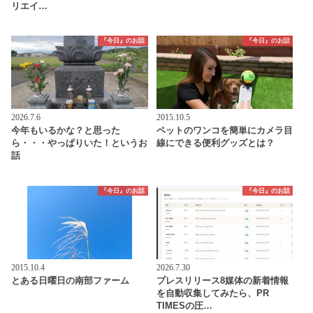
リエイ…
『今日』のお話
『今日』のお話
2026.7.6
2015.10.5
今年もいるかな？と思った
ペットのワンコを簡単にカメラ目
ら・・・やっぱりいた！というお
線にできる便利グッズとは？
話
『今日』のお話
『今日』のお話
2015.10.4
2026.7.30
とある日曜日の南部ファーム
プレスリリース8媒体の新着情報
を自動収集してみたら、PR
TIMESの圧…