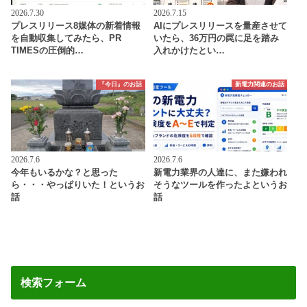
2026.7.30
2026.7.15
プレスリリース8媒体の新着情報
AIにプレスリリースを量産させて
を自動収集してみたら、PR
いたら、36万円の罠に足を踏み
TIMESの圧倒的…
入れかけたとい…
『今日』のお話
新電力関連のお話
2026.7.6
2026.7.6
今年もいるかな？と思った
新電力業界の人達に、また嫌われ
ら・・・やっぱりいた！というお
そうなツールを作ったよというお
話
話
検索フォーム