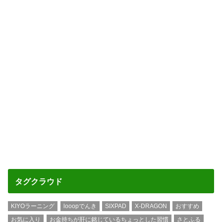
タグクラウド
KIYOラーニング
looopでんき
SIXPAD
X-DRAGON
おすすめ
お気に入り
お金持ちが肝に銘じているちょっとした習慣
さとふる