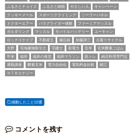
ふるさとチョイス
ふるさと納税
やさしい人
キャンペーン
クッキーメール
スポーツクライミング
ソーラーパネル
ドクターエアー
パラグライダー体験
ファーミアマッスル
ボルダリング
マッスル
モバイルバッテリー
ユーキャン
ロックスケイプ
不動産王
備忘録
加藤諦三
古着リサイクル
大野
宅地建物取引士
宅建士
新電力
玄米
玄米酵素ごはん
甲来
福井
福井の食堂
福井マラソン
筋トレ
納豆料理専門店
通勤講座
酵素玄米
電力自由化
電気料金比較
鯖江
ＨＴＢエナジー
感動したこと10選
コメントを残す