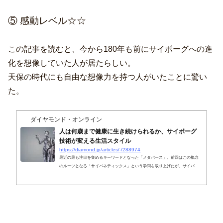
⑤ 感動レベル☆☆
この記事を読むと、今から180年も前にサイボーグへの進
化を想像していた人が居たらしい。
天保の時代にも自由な想像力を持つ人がいたことに驚い
た。
ダイヤモンド・オンライン
人は何歳まで健康に生き続けられるか、サイボーグ
技術が変える生活スタイル
https://diamond.jp/articles/-/288974
最近の最も注目を集めるキーワードとなった「メタバース」。前回はこの概念
のルーツとなる「サイバネティックス」という学問を取り上げたが、サイバネ
ティックスが生み出したもう一つのトレンドが「サイボーグ」である。SFヒー
ローもののセオリーと思われているこの技術は、現在、社会のあらゆる課題解
決の手段として注目されており、その先に大きなビジネスの市場が広がってい
る。