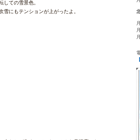
月
転しての雪景色。
吹雪にもテンションが上がったよ。
月
月
月
【