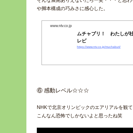
そんな展開ありえないだろー笑・・・と思わ
や脚本構成の巧みさに感心した。
www.ntv.co.jp
ムチャブリ！ わたしが
レビ
https://www.ntv.co.jp/muchaburi/
⑥ 感動レベル☆☆☆
NHKで北京オリンピックのエアリアルを観
こんなん恐怖でしかないよと思ったね笑