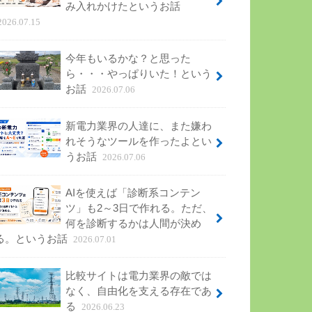
み入れかけたというお話
2026.07.15
今年もいるかな？と思った
ら・・・やっぱりいた！という
お話
2026.07.06
新電力業界の人達に、また嫌わ
れそうなツールを作ったよとい
うお話
2026.07.06
AIを使えば「診断系コンテン
ツ」も2～3日で作れる。ただ、
何を診断するかは人間が決め
る。というお話
2026.07.01
比較サイトは電力業界の敵では
なく、自由化を支える存在であ
る
2026.06.23