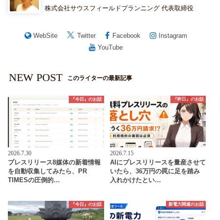
株式会社サウスフィールドプランニング 代表取締役
WebSite
Twitter
Facebook
Instagram
YouTube
NEW POST
このライターの最新記事
『今日』のお話
『昨日』のお話
2026.7.30
2026.7.15
プレスリリース8媒体の新着情報
AIにプレスリリースを量産させて
を自動収集してみたら、PR
いたら、36万円の罠に足を踏み
TIMESの圧倒的…
入れかけたとい…
『今日』のお話
新電力関連のお話