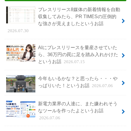
プレスリリース8媒体の新着情報を自動
収集してみたら、PR TIMESの圧倒的
な強さが見えましたというお話
2026.07.30
AIにプレスリリースを量産させていた
ら、36万円の罠に足を踏み入れかけた
というお話
2026.07.15
今年もいるかな？と思ったら・・・や
っぱりいた！というお話
2026.07.06
新電力業界の人達に、また嫌われそう
なツールを作ったよというお話
2026.07.06