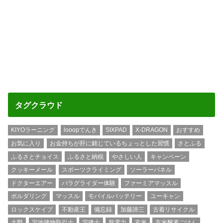
タグクラウド
KIYOラーニング
looopでんき
SIXPAD
X-DRAGON
おすすめ
お気に入り
お金持ちが肝に銘じているちょっとした習慣
さとふる
ふるさとチョイス
ふるさと納税
やさしい人
キャンペーン
クッキーメール
スポーツクライミング
ソーラーパネル
ドクターエアー
パラグライダー体験
ファーミアマッスル
ボルダリング
マッスル
モバイルバッテリー
ユーキャン
ロックスケイプ
不動産王
備忘録
加藤諦三
古着リサイクル
大野
宅地建物取引士
宅建士
新電力
玄米
玄米酵素ごはん