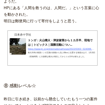
ようだ。
HPにある「人間を救うのは、人間だ。」という言葉に心
を動かされた。
明日は郵便局に行って寄付をしようと思う。
日本赤十字社
トンガ：火山噴火・津波被害から１カ月半、現地で
は｜トピックス｜国際活動につい...
https://www.jrc.or.jp/international/news/2022/0303_024088.html
南大洋州の島国トンガ王国の首都から北に65kmに位置する海底火山で、1月15日
（現地時間）に大規模な噴火が発生してから１カ月半が経ちました。
⑧ 感動レベル☆
昨日に引き続き、以前から懸念していたもう一つの案件