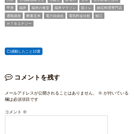
甲来
福井
福井の食堂
福井マラソン
筋トレ
納豆料理専門店
通勤講座
酵素玄米
電力自由化
電気料金比較
鯖江
ＨＴＢエナジー
感動したこと10選
コメントを残す
メールアドレスが公開されることはありません。
※
が付いている
欄は必須項目です
コメント
※