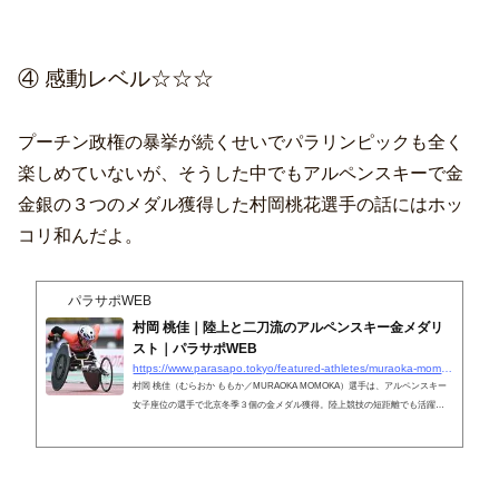
④ 感動レベル☆☆☆
プーチン政権の暴挙が続くせいでパラリンピックも全く
楽しめていないが、そうした中でもアルペンスキーで金
金銀の３つのメダル獲得した村岡桃花選手の話にはホッ
コリ和んだよ。
パラサポWEB
村岡 桃佳｜陸上と二刀流のアルペンスキー金メダリ
スト｜パラサポWEB
https://www.parasapo.tokyo/featured-athletes/muraoka-momoka
村岡 桃佳（むらおか ももか／MURAOKA MOMOKA）選手は、アルペンスキー
女子座位の選手で北京冬季３個の金メダル獲得。陸上競技の短距離でも活躍し
ています。過去の主な成績や一言コメント等を紹介しています。フォトギャラ
リーも有り。