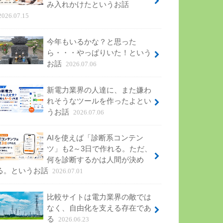
み入れかけたというお話
2026.07.15
今年もいるかな？と思った
ら・・・やっぱりいた！という
お話
2026.07.06
新電力業界の人達に、また嫌わ
れそうなツールを作ったよとい
うお話
2026.07.06
AIを使えば「診断系コンテン
ツ」も2～3日で作れる。ただ、
何を診断するかは人間が決め
る。というお話
2026.07.01
比較サイトは電力業界の敵では
なく、自由化を支える存在であ
る
2026.06.23