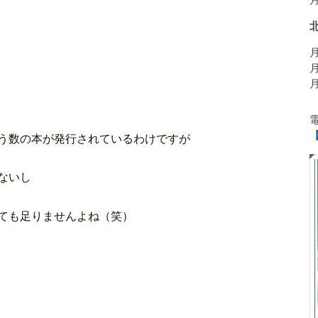
月
月
月
月
【
う数の本が発行されているわけですが
ないし
ても足りませんよね（笑）