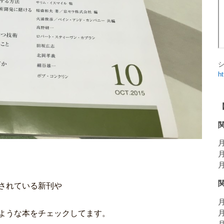
h
月
月
月
されている新刊や
月
ような本をチェックしてます。
月