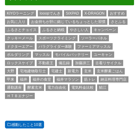
KIYOラーニング
looopでんき
SIXPAD
X-DRAGON
おすすめ
お気に入り
お金持ちが肝に銘じているちょっとした習慣
さとふる
ふるさとチョイス
ふるさと納税
やさしい人
キャンペーン
クッキーメール
スポーツクライミング
ソーラーパネル
ドクターエアー
パラグライダー体験
ファーミアマッスル
ボルダリング
マッスル
モバイルバッテリー
ユーキャン
ロックスケイプ
不動産王
備忘録
加藤諦三
古着リサイクル
大野
宅地建物取引士
宅建士
新電力
玄米
玄米酵素ごはん
甲来
福井
福井の食堂
福井マラソン
筋トレ
納豆料理専門店
通勤講座
酵素玄米
電力自由化
電気料金比較
鯖江
ＨＴＢエナジー
感動したこと10選