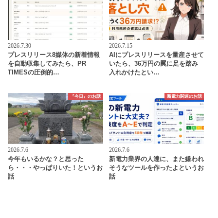
2026.7.30
2026.7.15
プレスリリース8媒体の新着情報
AIにプレスリリースを量産させて
を自動収集してみたら、PR
いたら、36万円の罠に足を踏み
TIMESの圧倒的…
入れかけたとい…
『今日』のお話
新電力関連のお話
2026.7.6
2026.7.6
今年もいるかな？と思った
新電力業界の人達に、また嫌われ
ら・・・やっぱりいた！というお
そうなツールを作ったよというお
話
話