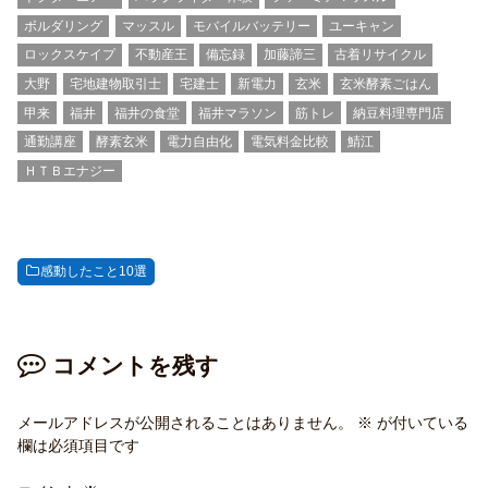
ボルダリング
マッスル
モバイルバッテリー
ユーキャン
ロックスケイプ
不動産王
備忘録
加藤諦三
古着リサイクル
大野
宅地建物取引士
宅建士
新電力
玄米
玄米酵素ごはん
甲来
福井
福井の食堂
福井マラソン
筋トレ
納豆料理専門店
通勤講座
酵素玄米
電力自由化
電気料金比較
鯖江
ＨＴＢエナジー
感動したこと10選
コメントを残す
メールアドレスが公開されることはありません。
※
が付いている
欄は必須項目です