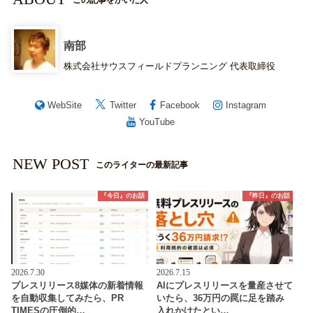
南部
株式会社サウスフィールドプランニング 代表取締役
WebSite
Twitter
Facebook
Instagram
YouTube
NEW POST
このライターの最新記事
『今日』のお話
『昨日』のお話
2026.7.30
2026.7.15
プレスリリース8媒体の新着情報
AIにプレスリリースを量産させて
を自動収集してみたら、PR
いたら、36万円の罠に足を踏み
TIMESの圧倒的…
入れかけたとい…