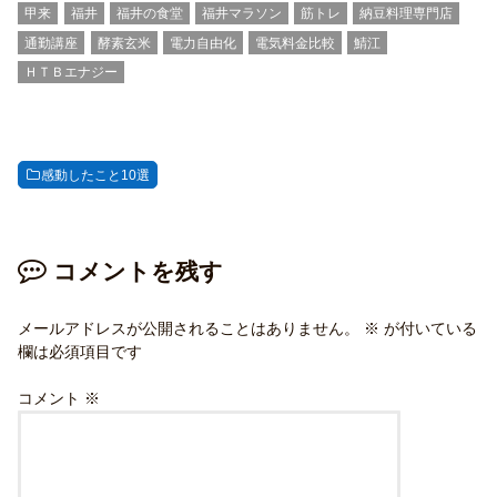
甲来
福井
福井の食堂
福井マラソン
筋トレ
納豆料理専門店
通勤講座
酵素玄米
電力自由化
電気料金比較
鯖江
ＨＴＢエナジー
感動したこと10選
コメントを残す
メールアドレスが公開されることはありません。
※
が付いている
欄は必須項目です
コメント
※