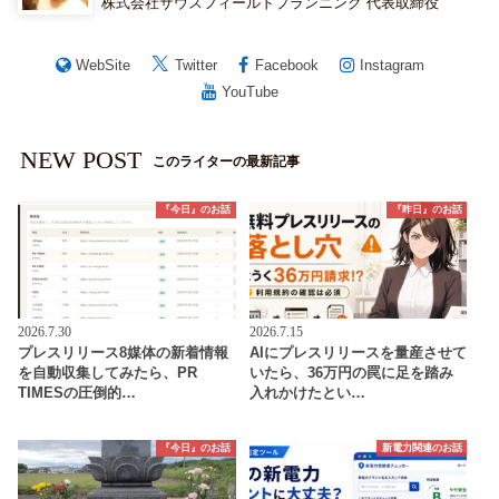
株式会社サウスフィールドプランニング 代表取締役
WebSite
Twitter
Facebook
Instagram
YouTube
NEW POST
このライターの最新記事
『今日』のお話
『昨日』のお話
2026.7.30
2026.7.15
プレスリリース8媒体の新着情報
AIにプレスリリースを量産させて
を自動収集してみたら、PR
いたら、36万円の罠に足を踏み
TIMESの圧倒的…
入れかけたとい…
『今日』のお話
新電力関連のお話