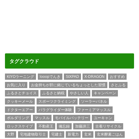
タグクラウド
KIYOラーニング
looopでんき
SIXPAD
X-DRAGON
おすすめ
お気に入り
お金持ちが肝に銘じているちょっとした習慣
さとふる
ふるさとチョイス
ふるさと納税
やさしい人
キャンペーン
クッキーメール
スポーツクライミング
ソーラーパネル
ドクターエアー
パラグライダー体験
ファーミアマッスル
ボルダリング
マッスル
モバイルバッテリー
ユーキャン
ロックスケイプ
不動産王
備忘録
加藤諦三
古着リサイクル
大野
宅地建物取引士
宅建士
新電力
玄米
玄米酵素ごはん