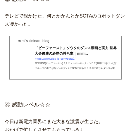
テレビで観かけた、何とかかんとかSOTAのロボットダン
ス凄かった。
mimi's kininaru blog
「ビーファースト」ソウタのダンス動画と実力!世界
大会優勝の経歴の持ち主! | mimi...
https://www.sigg-jp.com/sota2/
BE:FIRST(ビーファースト)７人のメンバーの一人・ソウタ(島雄壮大)といえば、
グループの中でも断トツのダンスの実力の持ち主！ 子供の頃からダンスが常に
身近だったソウタは所属するチームを世界大会優勝に導き、コレオグラファー
(振付師)とし
④ 感動レベル☆☆
今日は新電力業界にまた大きな激震が生じた。
おかげで忙しくさせてもらっているよ。