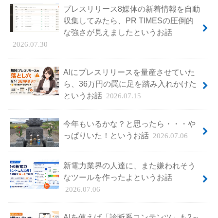
プレスリリース8媒体の新着情報を自動
収集してみたら、PR TIMESの圧倒的
な強さが見えましたというお話
2026.07.30
AIにプレスリリースを量産させていた
ら、36万円の罠に足を踏み入れかけた
というお話
2026.07.15
今年もいるかな？と思ったら・・・や
っぱりいた！というお話
2026.07.06
新電力業界の人達に、また嫌われそう
なツールを作ったよというお話
2026.07.06
AIを使えば「診断系コンテンツ」も2～