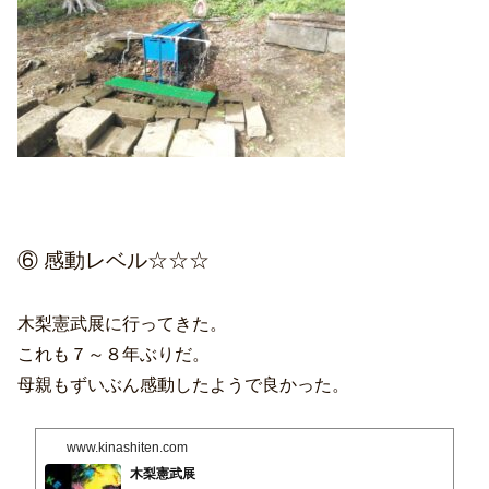
⑥ 感動レベル☆☆☆
木梨憲武展に行ってきた。
これも７～８年ぶりだ。
母親もずいぶん感動したようで良かった。
www.kinashiten.com
木梨憲武展