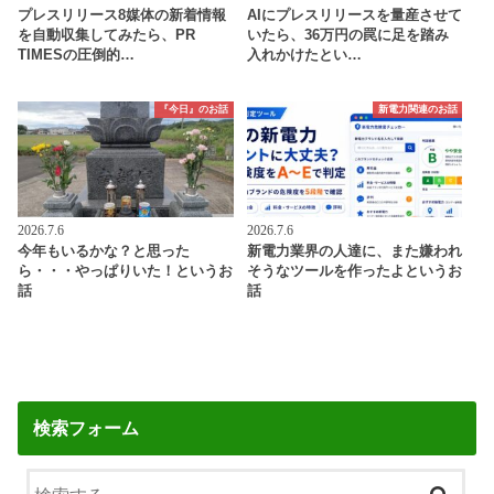
プレスリリース8媒体の新着情報
AIにプレスリリースを量産させて
を自動収集してみたら、PR
いたら、36万円の罠に足を踏み
TIMESの圧倒的…
入れかけたとい…
『今日』のお話
新電力関連のお話
2026.7.6
2026.7.6
今年もいるかな？と思った
新電力業界の人達に、また嫌われ
ら・・・やっぱりいた！というお
そうなツールを作ったよというお
話
話
検索フォーム