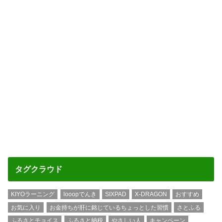
タグクラウド
KIYOラーニング
looopでんき
SIXPAD
X-DRAGON
おすすめ
お気に入り
お金持ちが肝に銘じているちょっとした習慣
さとふる
ふるさとチョイス
ふるさと納税
やさしい人
キャンペーン