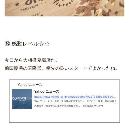
⑧ 感動レベル☆☆
今日から大相撲夏場所だ。
前回優勝の若隆景、幸先の良いスタートでよかったね。
Yahoo!ニュース
Yahoo!ニュース
https://news.yahoo.co.jp/articles/bdf6b7011798d9b280314b79698faf
Yahoo!ニュースは、新聞・通信社が配信するニュースのほか、映像、雑誌や個人
の書き手が執筆する記事など多種多様なニュースを掲載しています。