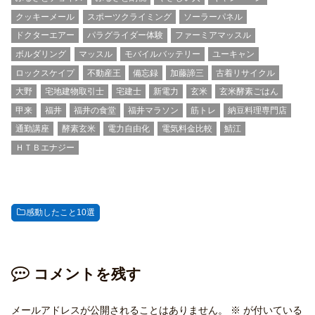
クッキーメール
スポーツクライミング
ソーラーパネル
ドクターエアー
パラグライダー体験
ファーミアマッスル
ボルダリング
マッスル
モバイルバッテリー
ユーキャン
ロックスケイプ
不動産王
備忘録
加藤諦三
古着リサイクル
大野
宅地建物取引士
宅建士
新電力
玄米
玄米酵素ごはん
甲来
福井
福井の食堂
福井マラソン
筋トレ
納豆料理専門店
通勤講座
酵素玄米
電力自由化
電気料金比較
鯖江
ＨＴＢエナジー
感動したこと10選
コメントを残す
メールアドレスが公開されることはありません。
※
が付いている