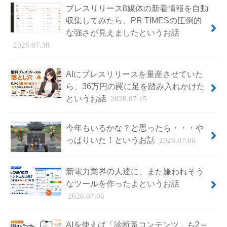
プレスリリース8媒体の新着情報を自動
収集してみたら、PR TIMESの圧倒的
な強さが見えましたというお話
2026.07.30
AIにプレスリリースを量産させていた
ら、36万円の罠に足を踏み入れかけた
というお話
2026.07.15
今年もいるかな？と思ったら・・・や
っぱりいた！というお話
2026.07.06
新電力業界の人達に、また嫌われそう
なツールを作ったよというお話
2026.07.06
AIを使えば「診断系コンテンツ」も2～