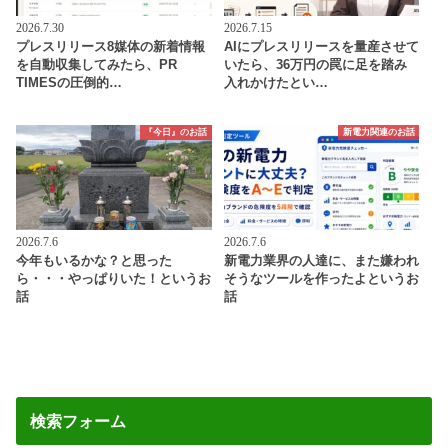
2026.7.30
2026.7.15
プレスリリース8媒体の新着情報
AIにプレスリリースを量産させて
を自動収集してみたら、PR
いたら、36万円の罠に足を踏み
TIMESの圧倒的…
入れかけたとい…
『今日』のお話
新電力関連のお話
2026.7.6
2026.7.6
今年もいるかな？と思った
新電力業界の人達に、また嫌われ
ら・・・やっぱりいた！というお
そうなツールを作ったよというお
話
話
検索フォーム