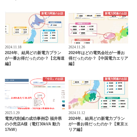
新電力関連のお話
新電力関連のお話
2024.11.18
2024.11.26
2024年、結局どの新電力プラン
2024年はどの電気会社が一番お
が一番お得だったのか？【北海道
得だったのか？【中国電力エリア
編】
編】
『今日』のお話
新電力関連のお話
2025.1.29
2024.11.12
電気代削減の成功事例② 福井県
2024年、結局どの新電力プラン
の小売店A様（電灯30kVA 動力
が一番お得だったのか？【東京エ
17kW）
リア編】