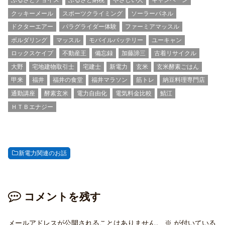
クッキーメール
スポーツクライミング
ソーラーパネル
ドクターエアー
パラグライダー体験
ファーミアマッスル
ボルダリング
マッスル
モバイルバッテリー
ユーキャン
ロックスケイプ
不動産王
備忘録
加藤諦三
古着リサイクル
大野
宅地建物取引士
宅建士
新電力
玄米
玄米酵素ごはん
甲来
福井
福井の食堂
福井マラソン
筋トレ
納豆料理専門店
通勤講座
酵素玄米
電力自由化
電気料金比較
鯖江
ＨＴＢエナジー
新電力関連のお話
コメントを残す
メールアドレスが公開されることはありません。
※
が付いている