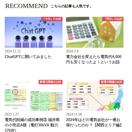
RECOMMEND
こちらの記事も人気です。
『今日』のお話
『明日』のお話
2024.12.12
2018.2.4
ChatGPTに聞いてみました
電力会社を変えたら電気代4,000
円も安くなったよ！というお話
新電力関連のお話
新電力関連のお話
2025.2.27
2024.11.26
電気代削減の成功事例③ 福井県
2024年はどの電気会社が一番お
の小売店A様（電灯30kVA 動力
得だったのか？【関西エリア編】
17kW）