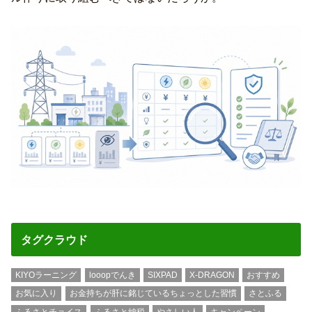
タグクラウド
KIYOラーニング
looopでんき
SIXPAD
X-DRAGON
おすすめ
お気に入り
お金持ちが肝に銘じているちょっとした習慣
さとふる
ふるさとチョイス
ふるさと納税
やさしい人
キャンペーン