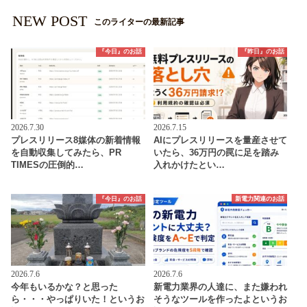
NEW POST
このライターの最新記事
『今日』のお話
『昨日』のお話
2026.7.30
2026.7.15
プレスリリース8媒体の新着情報
AIにプレスリリースを量産させて
を自動収集してみたら、PR
いたら、36万円の罠に足を踏み
TIMESの圧倒的…
入れかけたとい…
『今日』のお話
新電力関連のお話
2026.7.6
2026.7.6
今年もいるかな？と思った
新電力業界の人達に、また嫌われ
ら・・・やっぱりいた！というお
そうなツールを作ったよというお