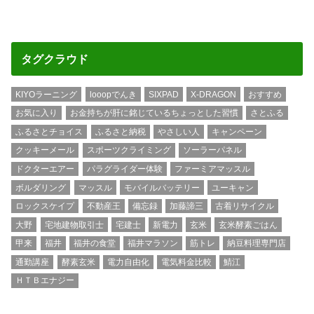
タグクラウド
KIYOラーニング
looopでんき
SIXPAD
X-DRAGON
おすすめ
お気に入り
お金持ちが肝に銘じているちょっとした習慣
さとふる
ふるさとチョイス
ふるさと納税
やさしい人
キャンペーン
クッキーメール
スポーツクライミング
ソーラーパネル
ドクターエアー
パラグライダー体験
ファーミアマッスル
ボルダリング
マッスル
モバイルバッテリー
ユーキャン
ロックスケイプ
不動産王
備忘録
加藤諦三
古着リサイクル
大野
宅地建物取引士
宅建士
新電力
玄米
玄米酵素ごはん
甲来
福井
福井の食堂
福井マラソン
筋トレ
納豆料理専門店
通勤講座
酵素玄米
電力自由化
電気料金比較
鯖江
ＨＴＢエナジー