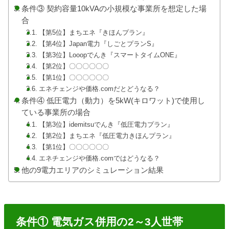
条件③ 契約容量10kVAの小規模な事業所を想定した場
合
【第5位】まちエネ『きほんプラン』
【第4位】Japan電力『しごとプランS』
【第3位】Looopでんき『スマートタイムONE』
【第2位】〇〇〇〇〇〇
【第1位】〇〇〇〇〇〇
エネチェンジや価格.comだとどうなる？
条件④ 低圧電力（動力）を5kW(キロワット)で使用し
ている事業所の場合
【第3位】idemitsuでんき『低圧電力プラン』
【第2位】まちエネ『低圧電力きほんプラン』
【第1位】〇〇〇〇〇〇
エネチェンジや価格.comではどうなる？
他の9電力エリアのシミュレーション結果
条件① 電気ガス併用の2～3人世帯