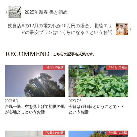
2025年新春 書き初め
飲食店Aの12月の電気代が10万円の場合、北陸エリ
アの最安プランはいくらになる？というお話
RECOMMEND
こちらの記事も人気です。
『今日』のお話
『今日』のお話
2023.6.3
2023.7.6
台風一過、空を見上げて初夏の風
今日は7月6日ということで・・
が心地よしというお話
というお話
『今日』のお話
『今日』のお話