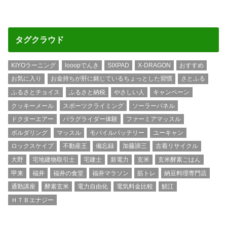
タグクラウド
KIYOラーニング
looopでんき
SIXPAD
X-DRAGON
おすすめ
お気に入り
お金持ちが肝に銘じているちょっとした習慣
さとふる
ふるさとチョイス
ふるさと納税
やさしい人
キャンペーン
クッキーメール
スポーツクライミング
ソーラーパネル
ドクターエアー
パラグライダー体験
ファーミアマッスル
ボルダリング
マッスル
モバイルバッテリー
ユーキャン
ロックスケイプ
不動産王
備忘録
加藤諦三
古着リサイクル
大野
宅地建物取引士
宅建士
新電力
玄米
玄米酵素ごはん
甲来
福井
福井の食堂
福井マラソン
筋トレ
納豆料理専門店
通勤講座
酵素玄米
電力自由化
電気料金比較
鯖江
ＨＴＢエナジー