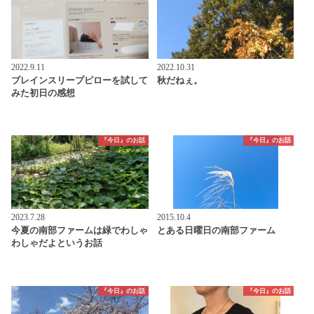
2022.9.11
2022.10.31
ブレインスリープピローを試して
秋だねぇ。
みた初日の感想
『今日』のお話
『今日』のお話
2023.7.28
2015.10.4
今夏の南部ファームは緑でわしゃ
とある日曜日の南部ファーム
わしゃだよというお話
『今日』のお話
『今日』のお話