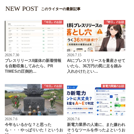
NEW POST
このライターの最新記事
『今日』のお話
『昨日』のお話
2026.7.30
2026.7.15
プレスリリース8媒体の新着情報
AIにプレスリリースを量産させて
を自動収集してみたら、PR
いたら、36万円の罠に足を踏み
TIMESの圧倒的…
入れかけたとい…
『今日』のお話
新電力関連のお話
2026.7.6
2026.7.6
今年もいるかな？と思った
新電力業界の人達に、また嫌われ
ら・・・やっぱりいた！というお
そうなツールを作ったよというお