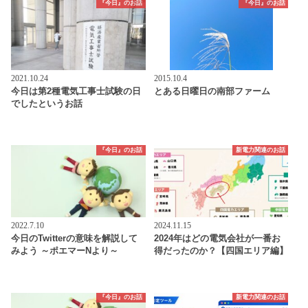
『今日』のお話
『今日』のお話
2021.10.24
2015.10.4
今日は第2種電気工事士試験の日
とある日曜日の南部ファーム
でしたというお話
『今日』のお話
新電力関連のお話
2022.7.10
2024.11.15
今日のTwitterの意味を解説して
2024年はどの電気会社が一番お
みよう ～ポエマーNより～
得だったのか？【四国エリア編】
『今日』のお話
新電力関連のお話