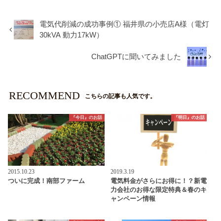
電気代削減の成功事例① 福井県の小売店A様（電灯
30kVA 動力17kW）
ChatGPTに聞いてみました
RECOMMEND
こちらの記事も人気です。
『今日』のお話
『明日』のお話
2015.10.23
2019.3.19
ついに完成！南部ファーム
電気料金がさらにお得に！？新電
力会社のお得な限定特典＆春のキ
ャンペーン情報