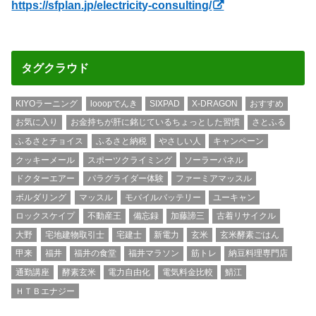
https://sfplan.jp/electricity-consulting/
タグクラウド
KIYOラーニング
looopでんき
SIXPAD
X-DRAGON
おすすめ
お気に入り
お金持ちが肝に銘じているちょっとした習慣
さとふる
ふるさとチョイス
ふるさと納税
やさしい人
キャンペーン
クッキーメール
スポーツクライミング
ソーラーパネル
ドクターエアー
パラグライダー体験
ファーミアマッスル
ボルダリング
マッスル
モバイルバッテリー
ユーキャン
ロックスケイプ
不動産王
備忘録
加藤諦三
古着リサイクル
大野
宅地建物取引士
宅建士
新電力
玄米
玄米酵素ごはん
甲来
福井
福井の食堂
福井マラソン
筋トレ
納豆料理専門店
通勤講座
酵素玄米
電力自由化
電気料金比較
鯖江
ＨＴＢエナジー