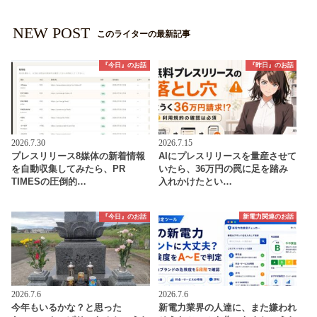
NEW POST
このライターの最新記事
『今日』のお話
『昨日』のお話
2026.7.30
2026.7.15
プレスリリース8媒体の新着情報
AIにプレスリリースを量産させて
を自動収集してみたら、PR
いたら、36万円の罠に足を踏み
TIMESの圧倒的…
入れかけたとい…
『今日』のお話
新電力関連のお話
2026.7.6
2026.7.6
今年もいるかな？と思った
新電力業界の人達に、また嫌われ