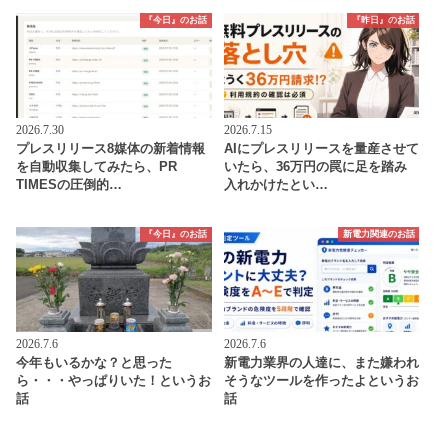
『今日』のお話
『昨日』のお話
2026.7.30
2026.7.15
プレスリリース8媒体の新着情報
AIにプレスリリースを量産させて
を自動収集してみたら、PR
いたら、36万円の罠に足を踏み
TIMESの圧倒的…
入れかけたとい…
『今日』のお話
新電力関連のお話
2026.7.6
2026.7.6
今年もいるかな？と思った
新電力業界の人達に、また嫌われ
ら・・・やっぱりいた！というお
そうなツールを作ったよというお
話
話