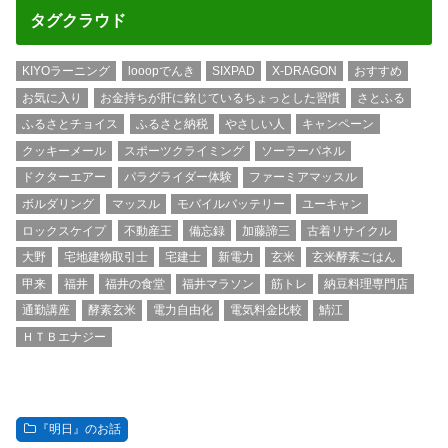
タグクラウド
KIYOラーニング
looopでんき
SIXPAD
X-DRAGON
おすすめ
お気に入り
お金持ちが肝に銘じているちょっとした習慣
さとふる
ふるさとチョイス
ふるさと納税
やさしい人
キャンペーン
クッキーメール
スポーツクライミング
ソーラーパネル
ドクターエアー
パラグライダー体験
ファーミアマッスル
ボルダリング
マッスル
モバイルバッテリー
ユーキャン
ロックスケイプ
不動産王
備忘録
加藤諦三
古着リサイクル
大野
宅地建物取引士
宅建士
新電力
玄米
玄米酵素ごはん
甲来
福井
福井の食堂
福井マラソン
筋トレ
納豆料理専門店
通勤講座
酵素玄米
電力自由化
電気料金比較
鯖江
ＨＴＢエナジー
『明日』のお話