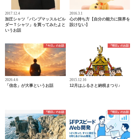
2017.12.4
2016.3.1
加圧シャツ「パンプマッスルビル
心の持ち方【自分の能力に限界を
ダーＴシャツ」を買ってみたよと
設けない】
いうお話
『今日』のお話
『明日』のお話
2026.4.6
2015.12.16
「信念」が大事というお話
12月はふるさと納税まつり♪
『明日』のお話
『明日』のお話