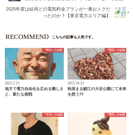
2025年度は結局どの電気料金プランが一番おトクだ
ったのか？【東京電力エリア編】
RECOMMEND
こちらの記事も人気です。
『明日』のお話
『明日』のお話
2025.2.25
2015.10.23
地方で電力自由化を広める難しさ
秋深まる鯖江の大谷公園にて未来
と、新たな挑戦
を想うﾅﾘ
『今日』のお話
『明日』のお話