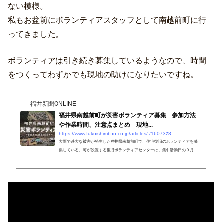
ない模様。
私もお盆前にボランティアスタッフとして南越前町に行
ってきました。
ボランティアは引き続き募集しているようなので、時間
をつくってわずかでも現地の助けになりたいですね。
福井新聞ONLINE
福井県南越前町が災害ボランティア募集 参加方法
や作業時間、注意点まとめ 現地...
https://www.fukuishimbun.co.jp/articles/-/1607328
大雨で甚大な被害が発生した福井県南越前町で、住宅復旧のボランティアを募
集している。町が設置する復旧ボランティアセンターは、集中活動日の９月
３、４日のボランティアを募集している。被害が甚大だった鹿蒜（かひる）地
区などで住宅の泥の除去や屋内清掃に当たる。 ボランティア派遣を土、日曜
に集中して行うため、災害ボランティアセンターが８月２９日から復旧ボラン
ティアセンターに移行した。３、４日の派遣先は上新道、下新道、南今庄、荒
目などの集落で、各日３０人程度を募っている。