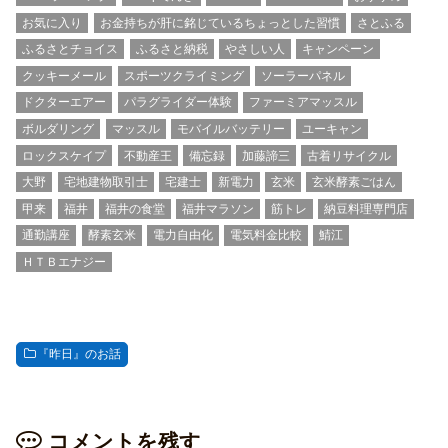
お気に入り
お金持ちが肝に銘じているちょっとした習慣
さとふる
ふるさとチョイス
ふるさと納税
やさしい人
キャンペーン
クッキーメール
スポーツクライミング
ソーラーパネル
ドクターエアー
パラグライダー体験
ファーミアマッスル
ボルダリング
マッスル
モバイルバッテリー
ユーキャン
ロックスケイプ
不動産王
備忘録
加藤諦三
古着リサイクル
大野
宅地建物取引士
宅建士
新電力
玄米
玄米酵素ごはん
甲来
福井
福井の食堂
福井マラソン
筋トレ
納豆料理専門店
通勤講座
酵素玄米
電力自由化
電気料金比較
鯖江
ＨＴＢエナジー
『昨日』のお話
コメントを残す