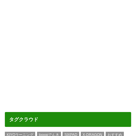
タグクラウド
KIYOラーニング
looopでんき
SIXPAD
X-DRAGON
おすすめ