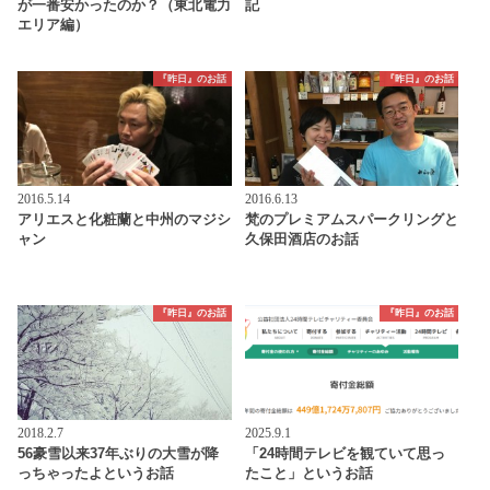
が一番安かったのか？（東北電力
記
エリア編）
『昨日』のお話
『昨日』のお話
2016.5.14
2016.6.13
アリエスと化粧蘭と中州のマジシ
梵のプレミアムスパークリングと
ャン
久保田酒店のお話
『昨日』のお話
『昨日』のお話
2018.2.7
2025.9.1
56豪雪以来37年ぶりの大雪が降
「24時間テレビを観ていて思っ
っちゃったよというお話
たこと」というお話