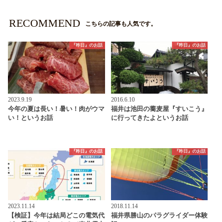
RECOMMEND
こちらの記事も人気です。
『昨日』のお話
『昨日』のお話
2023.9.19
2016.6.10
今年の夏は長い！暑い！肉がウマ
福井は池田の蕎麦屋『すいこう』
い！というお話
に行ってきたよというお話
『昨日』のお話
『昨日』のお話
2023.11.14
2018.11.14
【検証】今年は結局どこの電気代
福井県勝山のパラグライダー体験