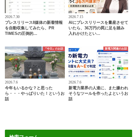
2026.7.30
2026.7.15
プレスリリース8媒体の新着情報
AIにプレスリリースを量産させて
を自動収集してみたら、PR
いたら、36万円の罠に足を踏み
TIMESの圧倒的…
入れかけたとい…
『今日』のお話
新電力関連のお話
2026.7.6
2026.7.6
今年もいるかな？と思った
新電力業界の人達に、また嫌われ
ら・・・やっぱりいた！というお
そうなツールを作ったよというお
話
話