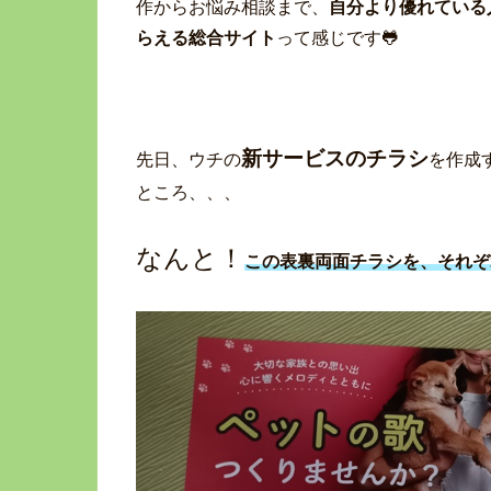
作からお悩み相談まで、
自分より優れている
らえる総合サイト
って感じです🐸
新サービスのチラシ
先日、ウチの
を作成
ところ、、、
なんと！
この表裏両面チラシを、それぞ